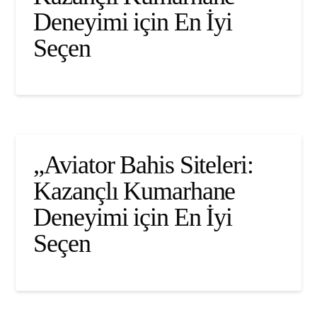
Deneyimi için En İyi
Seçen
„Aviator Bahis Siteleri:
Kazançlı Kumarhane
Deneyimi için En İyi
Seçen