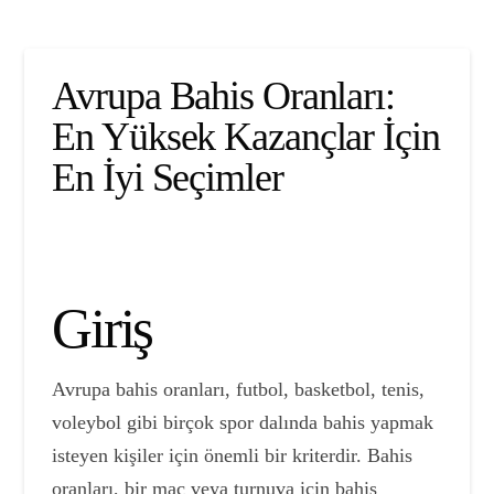
Avrupa Bahis Oranları:
En Yüksek Kazançlar İçin
En İyi Seçimler
Giriş
Avrupa bahis oranları, futbol, basketbol, tenis,
voleybol gibi birçok spor dalında bahis yapmak
isteyen kişiler için önemli bir kriterdir. Bahis
oranları, bir maç veya turnuva için bahis