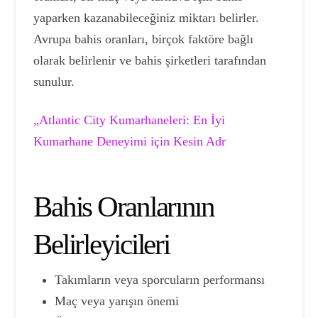
yaparken kazanabileceğiniz miktarı belirler.
Avrupa bahis oranları, birçok faktöre bağlı
olarak belirlenir ve bahis şirketleri tarafından
sunulur.
„Atlantic City Kumarhaneleri: En İyi
Kumarhane Deneyimi için Kesin Adr
Bahis Oranlarının
Belirleyicileri
Takımların veya sporcuların performansı
Maç veya yarışın önemi