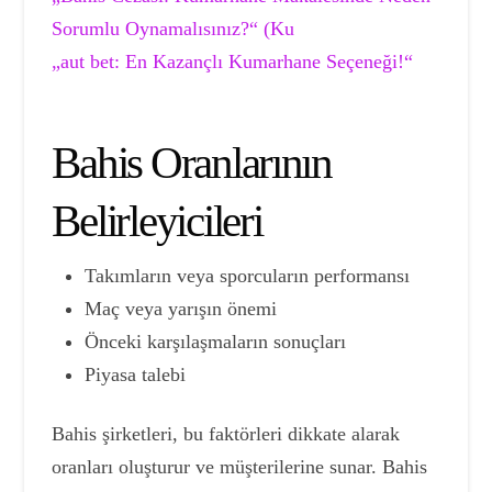
Sorumlu Oynamalısınız?“ (Ku
„aut bet: En Kazançlı Kumarhane Seçeneği!“
Bahis Oranlarının
Belirleyicileri
Takımların veya sporcuların performansı
Maç veya yarışın önemi
Önceki karşılaşmaların sonuçları
Piyasa talebi
Bahis şirketleri, bu faktörleri dikkate alarak
oranları oluşturur ve müşterilerine sunar. Bahis