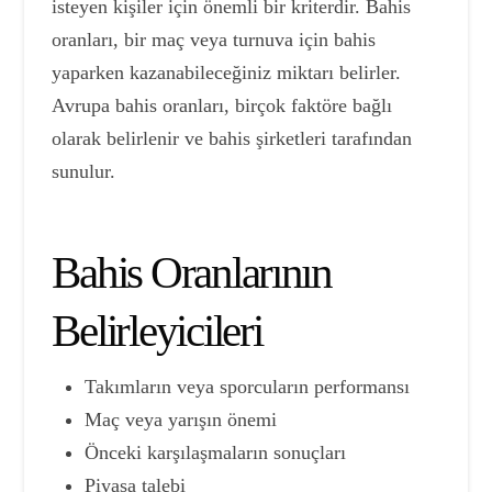
isteyen kişiler için önemli bir kriterdir. Bahis
oranları, bir maç veya turnuva için bahis
yaparken kazanabileceğiniz miktarı belirler.
Avrupa bahis oranları, birçok faktöre bağlı
olarak belirlenir ve bahis şirketleri tarafından
sunulur.
Bahis Oranlarının
Belirleyicileri
Takımların veya sporcuların performansı
Maç veya yarışın önemi
Önceki karşılaşmaların sonuçları
Piyasa talebi