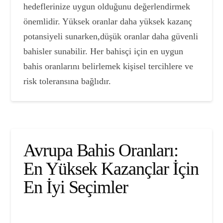
hedeflerinize uygun olduğunu değerlendirmek
önemlidir. Yüksek oranlar daha yüksek kazanç
potansiyeli sunarken,düşük oranlar daha güvenli
bahisler sunabilir. Her bahisçi için en uygun
bahis oranlarını belirlemek kişisel tercihlere ve
risk toleransına bağlıdır.
Avrupa Bahis Oranları:
En Yüksek Kazançlar İçin
En İyi Seçimler