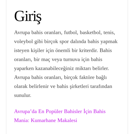
Giriş
Avrupa bahis oranları, futbol, basketbol, tenis,
voleybol gibi birçok spor dalında bahis yapmak
isteyen kişiler için önemli bir kriterdir. Bahis
oranları, bir maç veya turnuva için bahis
yaparken kazanabileceğiniz miktarı belirler.
Avrupa bahis oranları, birçok faktöre bağlı
olarak belirlenir ve bahis şirketleri tarafından
sunulur.
Avrupa’da En Popüler Bahisler İçin Bahis
Mania: Kumarhane Makalesi