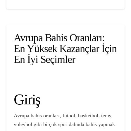
Avrupa Bahis Oranları:
En Yüksek Kazançlar İçin
En İyi Seçimler
Giriş
Avrupa bahis oranları, futbol, basketbol, tenis,
voleybol gibi birçok spor dalında bahis yapmak