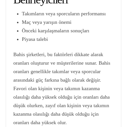
Takımların veya sporcuların performansı
Maç veya yarışın önemi
Önceki karşılaşmaların sonuçları
Piyasa talebi
Bahis şirketleri, bu faktörleri dikkate alarak
oranları oluşturur ve müşterilerine sunar. Bahis
oranları genellikle takımlar veya sporcular
arasındaki güç farkına bağlı olarak değişir.
Favori olan kişinin veya takımın kazanma
olasılığı daha yüksek olduğu için oranları daha
düşük olurken, zayıf olan kişinin veya takımın
kazanma olasılığı daha düşük olduğu için
oranları daha yüksek olur.