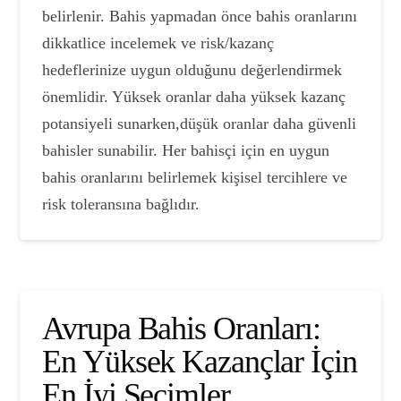
belirlenir. Bahis yapmadan önce bahis oranlarını
dikkatlice incelemek ve risk/kazanç
hedeflerinize uygun olduğunu değerlendirmek
önemlidir. Yüksek oranlar daha yüksek kazanç
potansiyeli sunarken,düşük oranlar daha güvenli
bahisler sunabilir. Her bahisçi için en uygun
bahis oranlarını belirlemek kişisel tercihlere ve
risk toleransına bağlıdır.
Avrupa Bahis Oranları:
En Yüksek Kazançlar İçin
En İyi Seçimler