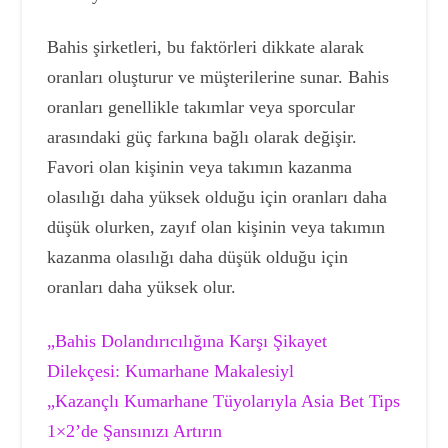
Bahis şirketleri, bu faktörleri dikkate alarak
oranları oluşturur ve müşterilerine sunar. Bahis
oranları genellikle takımlar veya sporcular
arasındaki güç farkına bağlı olarak değişir.
Favori olan kişinin veya takımın kazanma
olasılığı daha yüksek olduğu için oranları daha
düşük olurken, zayıf olan kişinin veya takımın
kazanma olasılığı daha düşük olduğu için
oranları daha yüksek olur.
„Bahis Dolandırıcılığına Karşı Şikayet
Dilekçesi: Kumarhane Makalesiyl
„Kazançlı Kumarhane Tüyolarıyla Asia Bet Tips
1×2’de Şansınızı Artırın