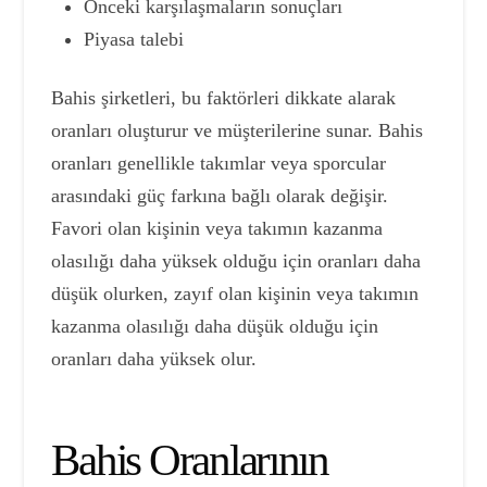
Önceki karşılaşmaların sonuçları
Piyasa talebi
Bahis şirketleri, bu faktörleri dikkate alarak
oranları oluşturur ve müşterilerine sunar. Bahis
oranları genellikle takımlar veya sporcular
arasındaki güç farkına bağlı olarak değişir.
Favori olan kişinin veya takımın kazanma
olasılığı daha yüksek olduğu için oranları daha
düşük olurken, zayıf olan kişinin veya takımın
kazanma olasılığı daha düşük olduğu için
oranları daha yüksek olur.
Bahis Oranlarının