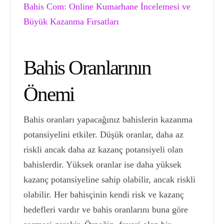
Bahis Com: Online Kumarhane İncelemesi ve
Büyük Kazanma Fırsatları
Bahis Oranlarının
Önemi
Bahis oranları yapacağınız bahislerin kazanma
potansiyelini etkiler. Düşük oranlar, daha az
riskli ancak daha az kazanç potansiyeli olan
bahislerdir. Yüksek oranlar ise daha yüksek
kazanç potansiyeline sahip olabilir, ancak riskli
olabilir. Her bahisçinin kendi risk ve kazanç
hedefleri vardır ve bahis oranlarını buna göre