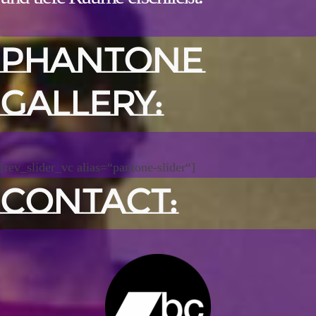
PHANTONE
GALLERY:
[rev_slider_vc alias=“pantone-slider“]
CONTACT: